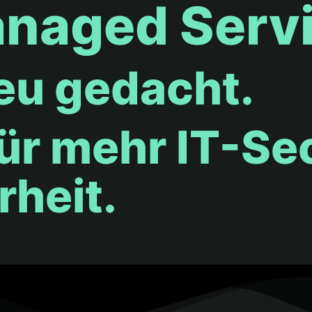
anaged Serv
eu gedacht.
Für mehr IT-Se
rheit.