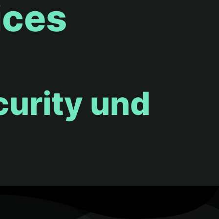
ices
curity und