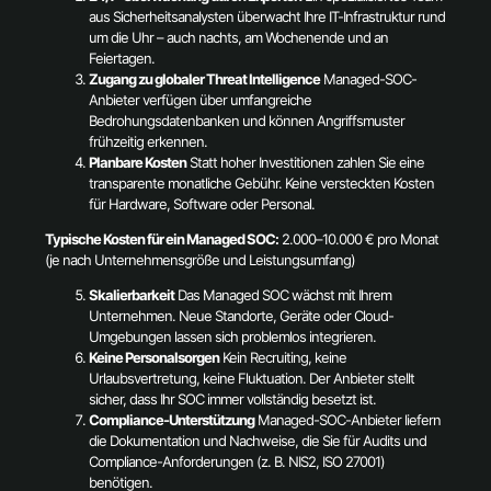
aus Sicherheitsanalysten überwacht Ihre IT-Infrastruktur rund
um die Uhr – auch nachts, am Wochenende und an
Feiertagen.
Zugang zu globaler Threat Intelligence
Managed-SOC-
Anbieter verfügen über umfangreiche
Bedrohungsdatenbanken und können Angriffsmuster
frühzeitig erkennen.
Planbare Kosten
Statt hoher Investitionen zahlen Sie eine
transparente monatliche Gebühr. Keine versteckten Kosten
für Hardware, Software oder Personal.
Typische Kosten für ein Managed SOC:
2.000–10.000 € pro Monat
(je nach Unternehmensgröße und Leistungsumfang)
Skalierbarkeit
Das Managed SOC wächst mit Ihrem
Unternehmen. Neue Standorte, Geräte oder Cloud-
Umgebungen lassen sich problemlos integrieren.
Keine Personalsorgen
Kein Recruiting, keine
Urlaubsvertretung, keine Fluktuation. Der Anbieter stellt
sicher, dass Ihr SOC immer vollständig besetzt ist.
Compliance-Unterstützung
Managed-SOC-Anbieter liefern
die Dokumentation und Nachweise, die Sie für Audits und
Compliance-Anforderungen (z. B. NIS2, ISO 27001)
benötigen.