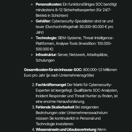
Personalkosten:
Ein funktionsfähiges SOC benötigt
mindestens 8–12 Sicherheitsexperten (für 24/7-
Betrieb in Schichten)
Gehälter:
Cybersecurity-Spezialisten sind rar und
teuer (Durchschnittsgehalt: 60.000–90.000 € pro
Jahr)
Technologie:
SIEM-Systeme, Threat-Intelligence-
Plattformen, Analyse-Tools (Investition: 100.000–
500.000 €)
Infrastruktur:
Server, Netzwerk, Arbeitsplätze,
Schulungen
Gesamtkosten für ein Inhouse-SOC:
800.000–1,5 Millionen
Euro pro Jahr (je nach Unternehmensgröße)
Fachkräftemangel
Der Markt für Cybersecurity-
Experten ist leergefegt. Qualifizierte SOC-Analysten,
Incident Responder und Threat Hunter zu finden, ist
eine enorme Herausforderung.
Fehlende Skalierbarkeit
Bei steigenden
Bedrohungen oder Unternehmenswachstum
müssen Sie kontinuierlich in Personal und
Technologie investieren.
Wissensinseln und Urlaubsvertretung
Wenn