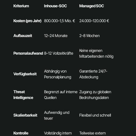
Kriterium
Inhouse-SOC
Managed SOC
Kosten (pro Jahr)
800.000–1,5 Mio. €
24.000–120.000 €
Aufbauzeit
12–24 Monate
2–8 Wochen
Keine eigenen
Personalaufwand
8–12 Vollzeitkräfte
Mitarbeitenden nötig
Abhängig von
Garantierte 24/7-
Verfügbarkeit
Personalplanung
Abdeckung
Threat
Begrenzt auf interne
Zugang zu globalen
Intelligence
Quellen
Bedrohungsdaten
Aufwendig und
Skalierbarkeit
Flexibel und schnell
teuer
Kontrolle
Vollständig intern
Teilweise extern