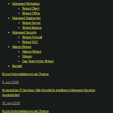
Managed Workplace
flinked Client
flinked Office
Managed Datacenter
flinked Server
flinked Backup
Managed Security
flinked Firewall
flinked SOC
Warum flinked
Warum flinked
Wissen
Das Team hinter flinked
Kontakt
KI und Automatisierung als Chance
9. Juni 2026
KI-gestützte IT-Services: Wie Künstliche Intelligenz Managed Services
revolutioniert
18. Juni 2026
KI und Automatisierung als Chance