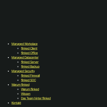
Managed Workplace
flinked Client
flinked Office
Managed Datacenter
flinked Server
flinked Backup
Managed Security
flinked Firewall
flinked SOC
Warum flinked
Warum flinked
Wissen
Das Team hinter flinked
Kontakt