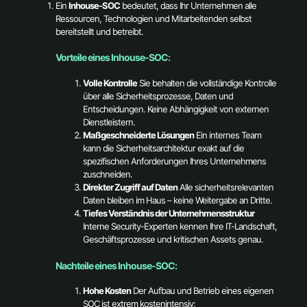
Ein
Inhouse-SOC
bedeutet, dass Ihr Unternehmen alle
Ressourcen, Technologien und Mitarbeitenden selbst
bereitstellt und betreibt.
Vorteile eines Inhouse-SOC:
Volle Kontrolle
Sie behalten die vollständige Kontrolle
über alle Sicherheitsprozesse, Daten und
Entscheidungen. Keine Abhängigkeit von externen
Dienstleistern.
Maßgeschneiderte Lösungen
Ein internes Team
kann die Sicherheitsarchitektur exakt auf die
spezifischen Anforderungen Ihres Unternehmens
zuschneiden.
Direkter Zugriff auf Daten
Alle sicherheitsrelevanten
Daten bleiben im Haus – keine Weitergabe an Dritte.
Tiefes Verständnis der Unternehmensstruktur
Interne Security-Experten kennen Ihre IT-Landschaft,
Geschäftsprozesse und kritischen Assets genau.
Nachteile eines Inhouse-SOC:
Hohe Kosten
Der Aufbau und Betrieb eines eigenen
SOC ist extrem kostenintensiv: