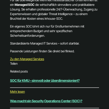
ein
Managed SOC
die wirtschaftlich sinnvollere und praktikablere
Lösung. Sie erhalten professionelle 24/7-Überwachung, Zugang zu
Expertenwissen und globaler Threat Intelligence – zu einem
Bruchteil der Kosten eines Inhouse-SOC.
Ein eigenes SOC lohnt sich nur für Großunternehmen mit
entsprechendem Budget und sehr spezifischen
Sicherheitsanforderungen.
Standardisierte Managed IT Services – sofort startklar.
Passende Leistungen finden Sie direkt bei flinked.
Zu den Managed Services
Teilen
Related posts
SOC für KMU – sinnvoll oder überdimensioniert?
Mehr lesen
Was macht ein Security Operations Center (SOC)?