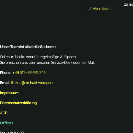
zu m
Mehr lesen
Unser Team ist allzeit für Sie bereit.
Sei es im Notfall oder für regelmäßige Aufgaben.
Sie erreichen uns über unseren Service-Desk oder per Mail.
Phone
:
+49 511 – 99979 245
Email
:
flinked@michael-wessel.de
Impressum
Datenschutzerklärung
AGB
Offices