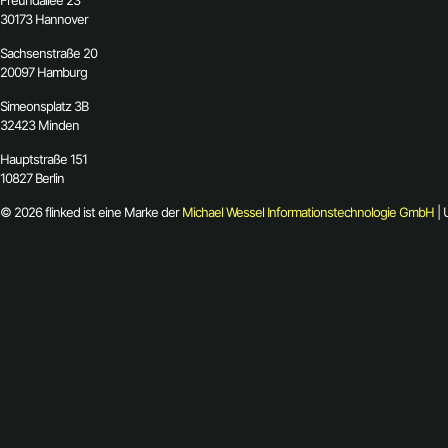
Freundallee 23
30173 Hannover
Sachsenstraße 20
20097 Hamburg
Simeonsplatz 3B
32423 Minden
Hauptstraße 151
10827 Berlin
© 2026 flinked ist eine Marke der
Michael Wessel Informationstechnologie GmbH
| 