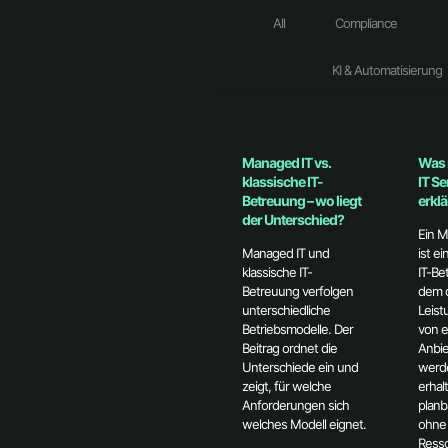
All
Compliance
KI & Automatisierung
Managed IT vs.
Was 
klassische IT-
IT Se
Betreuung – wo liegt
erklä
der Unterschied?
Ein M
Managed IT und
ist ei
klassische IT-
IT-Be
Betreuung verfolgen
dem d
unterschiedliche
Leist
Betriebsmodelle. Der
von e
Beitrag ordnet die
Anbi
Unterschiede ein und
werd
zeigt, für welche
erhal
Anforderungen sich
planb
welches Modell eignet.
ohne 
Ress